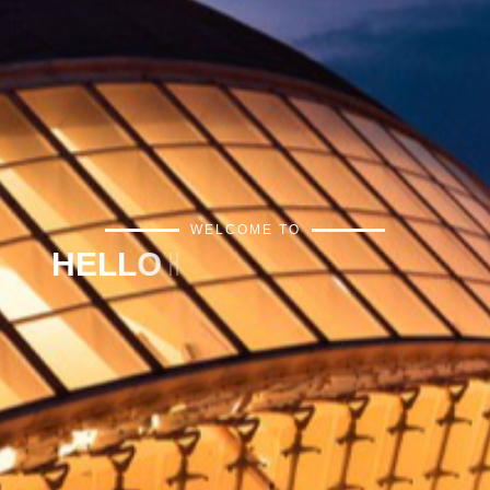
WELCOME TO
H
E
L
L
O
H
O
M
E
V
A
L
E
N
C
I
A