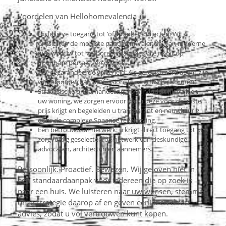
Voordelen van Hellohomevalencia
Exclusieve toegang tot ‘off-market’-objecten: Wij
ontsluiten de mooiste panden in Valencia, van moderne
nieuwbouw tot ‘verborgen pareltjes’ die nooit op
openbare portals verschijnen.
API-gegarandeerde veiligheid: Als geregistreerd agent zijn
wij gebonden aan professionele en ethische normen.
Strategische onderhandelingen: Wij vinden niet alleen
uw woning, we zorgen ervoor dat u deze voor de juiste
prijs krijgt en begeleiden u transparant en nauwkeurig
door de complexe Spaanse regelgeving.
Een betrouwbaar netwerk: u krijgt direct toegang tot ons
zorgvuldig geselecteerde netwerk van deskundige
advocaten, architecten en aannemers.
Persoonlijk. Proactief. Bewezen. Wij geloven niet in
een standaardaanpak voor iedereen die op zoek is
naar een huis. We luisteren naar uw wensen, stemmen
onze strategie daarop af en geven eerlijk en direct
advies, zodat u vol vertrouwen kunt kopen.